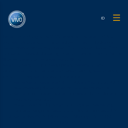
ID
Tepat pada 24 Agustus 2023, event art installation “Positif
Journey” by @sensitif_id x @haluuworld resmi dibuka oleh
Bapak Yoevan Wiraatmaja selaku CEO Danpac, Bapak Christian
Eka selaku Sales & Marketing Director Danpac, dan Ibu Norine
Wibowo selaku Co-Founder Haluu World.
Selain itu, Sensitif turut mengundang beberapa tamu
kehormatan untuk memberikan pesan penting saat opening
#PositifJourney serta press conference:
Kementerian Kesehatan RI, dr. Mutiara Yasmin, Sp.PD (Ibu
Wakamenkes) diwakili oleh dr. Laila Mahmudah, MPH.
Ketua Umum Ikatan Dokter Indonesia, DR. Dr. Muhammad
Adib Khumaidi, Sp.OT
diwakili oleh dr. Ulul Albab, Sp.OG selaku Sekretaris
Jenderal Pengurus Besar Ikatan Dokter Indonesia (IDI).
Ketua BKKBN, Dr. (H). dr. Hasto Wardoyo, Sp.OG.(K)
diwakili oleh dr. Irma Ardiana, MAPS.