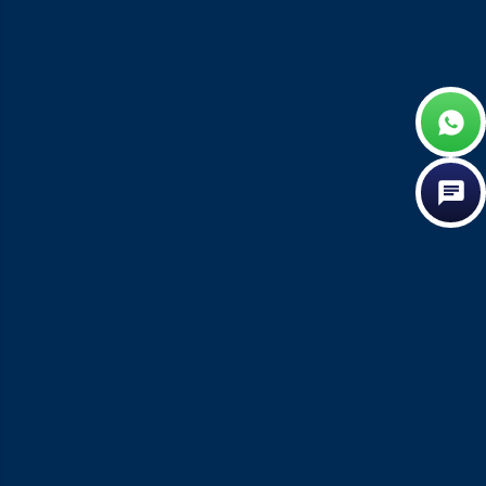
Menteri Pariwisata dan Ekonomi Kreatif, Dr. H. Sandiaga
Salahuddin Uno, B.B.A., M.B.A. diwakili oleh Bapak Restog
Krisna Kusuma selaku Staf Ahli Menteri Bidang Inovasi
dan Kreatiftas.
Ketua Umum DPP Wisata Olahraga dan Minat Khusus
(ISSITA), Bapak Isyak Meirobie, S.Sn., M.Si. diwakili oleh
Bapak Ronald Angga Poernama selaku Wakil Ketua
Umum.
Bapak Hari Wibowo, selaku Kepala Bidang Informasi dan
Pengembangan Destinasi Parekraf DKI Jakarta.
dr. Boy Abidin. Sp.OG (K), selaku Dokter Spesialis Obstetri dan
Ginekologi turut memberikan edukasi terkait persiapan
kehamilan yang tepat agar kehamilan sehat serta melahirkan
buah hati dengan tumbuh kembang baik.
Di akhir acara press conference ditutup dengan pemberian
plakat kepada para guest speaker oleh Yoevan Wiraatmaja.
Terima kasih sebesar-besarnya kepada seluruh tamu
kehormatan atas support yang sangat berarti bagi
@sensitif_id.
#PositifJourney #SensitifMengerti #YourPregnancyPartner
#SensitifMoment #SensitifJourney #ArtExhibition