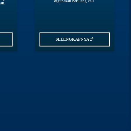
digunakan berulang kali.
man.
SELENGKAPNYA