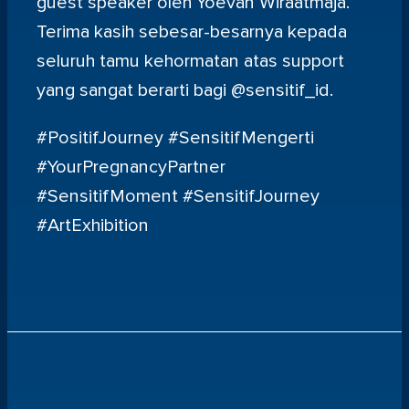
guest speaker oleh Yoevan Wiraatmaja.
Terima kasih sebesar-besarnya kepada
seluruh tamu kehormatan atas support
yang sangat berarti bagi @sensitif_id.
#PositifJourney #SensitifMengerti
#YourPregnancyPartner
#SensitifMoment #SensitifJourney
#ArtExhibition