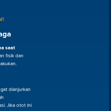
l!
aga
ma saat
n fisik dan
lakukan.
gat dianjurkan
ah
. Jika otot ini