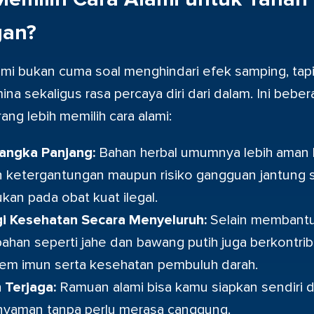
gan?
ami bukan cuma soal menghindari efek samping, tapi
 sekaligus rasa percaya diri dari dalam. Ini beber
ng lebih memilih cara alami:
angka Panjang:
Bahan herbal umumnya lebih aman 
 ketergantungan maupun risiko gangguan jantung s
kan pada obat kuat ilegal.
i Kesehatan Secara Menyeluruh:
Selain membant
bahan seperti jahe dan bawang putih juga berkontri
tem imun serta kesehatan pembuluh darah.
h Terjaga:
Ramuan alami bisa kamu siapkan sendiri di
 nyaman tanpa perlu merasa canggung.