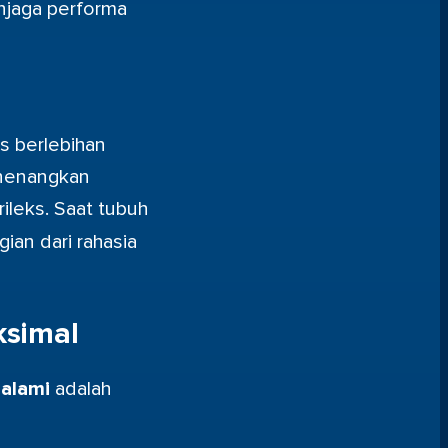
njaga performa
s berlebihan
enenangkan
ileks. Saat tubuh
gian dari rahasia
ksimal
 alami
adalah