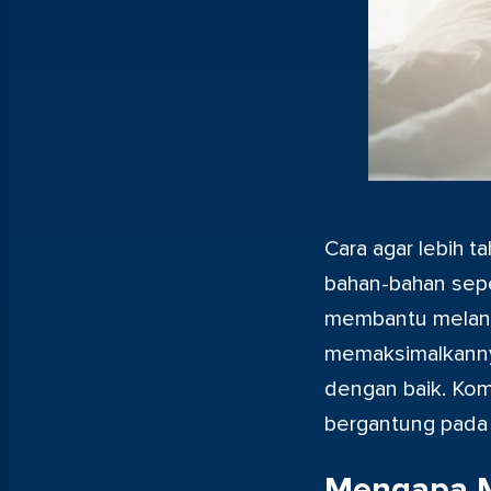
Cara agar lebih t
bahan-bahan sepe
membantu melancar
memaksimalkannya
dengan baik. Komb
bergantung pada 
Mengapa M