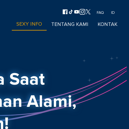
FAQ
ID
SEXY INFO
TENTANG KAMI
KONTAK
a Saat
an Alami,
!