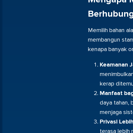
Berhubun
Memilih bahan al
membangun stamina
kenapa banyak ora
Keamanan J
menimbulkan
kerap ditemu
Manfaat bag
daya tahan, 
menjaga sis
Privasi Lebi
terasa lebih