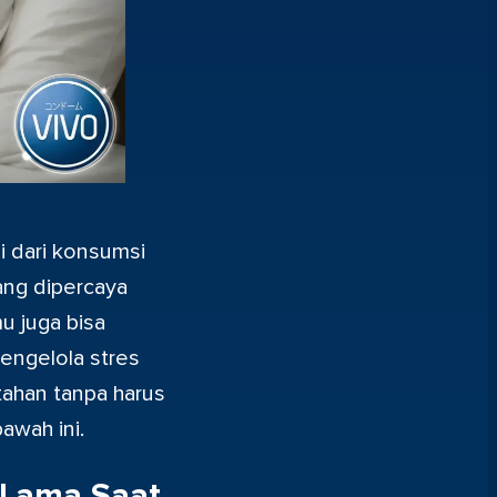
i dari konsumsi
ang dipercaya
u juga bisa
engelola stres
tahan tanpa harus
awah ini.
 Lama Saat