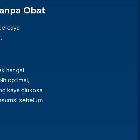
Tanpa Obat
percaya
:
ek hangat
ih optimal,
ng kaya glukosa
onsumsi sebelum